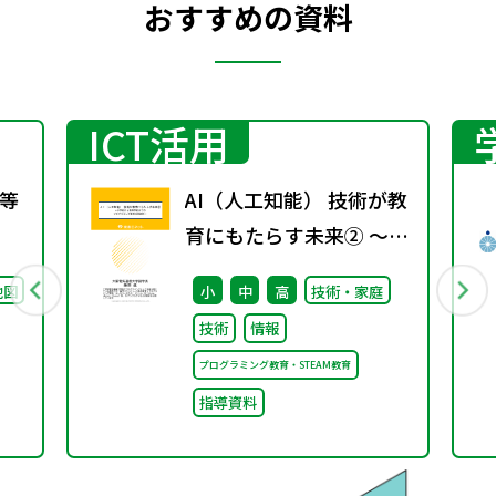
おすすめの資料
ICT活用
等
AI（人工知能） 技術が教
育にもたらす未来② ～小
学校から高等学校までの
地図
小
中
高
技術・家庭
プログラミング教育の系
技術
情報
統性～
プログラミング教育・STEAM教育
指導資料