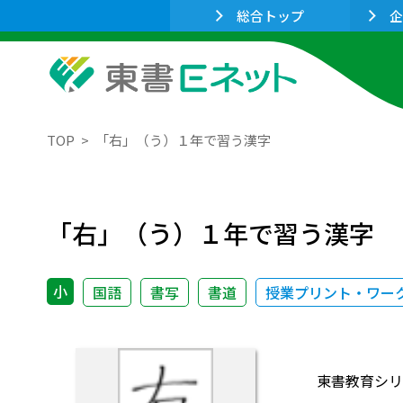
総合トップ
企
TOP
「右」（う）１年で習う漢字
「右」（う）１年で習う漢字
小
国語
書写
書道
授業プリント・ワー
東書教育シリ