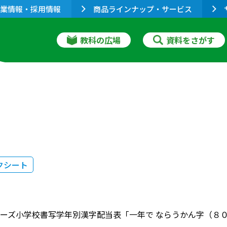
業情報・採用情報
商品ラインナップ・サービス
教科の広場
資料をさがす
クシート
ーズ小学校書写学年別漢字配当表「一年で ならうかん字（８０