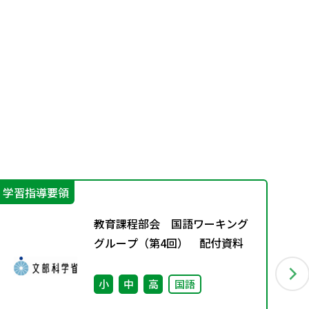
学習指導要領
学
教育課程部会 国語ワーキング
グループ（第4回） 配付資料
小
中
高
国語