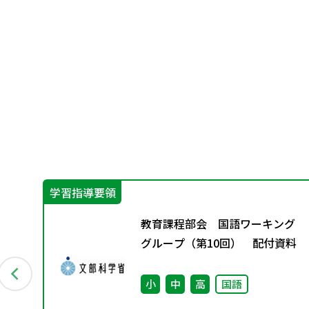
学習指導要領
ク
教育課程部会 国語ワーキング
グループ（第10回） 配付資料
小
中
高
国語