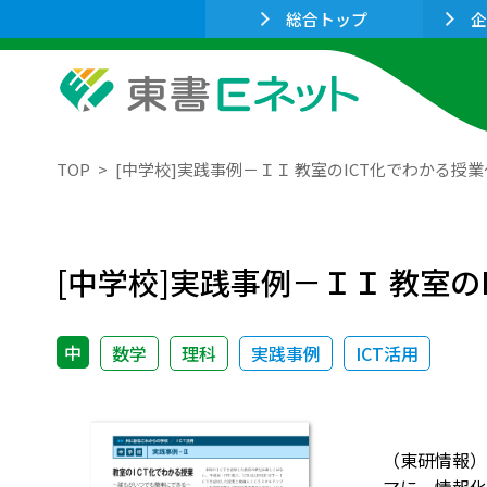
総合トップ
企
TOP
[中学校]実践事例－ＩＩ 教室のICT化でわかる
[中学校]実践事例－ＩＩ 教室
中
数学
理科
実践事例
ICT活用
（東研情報）