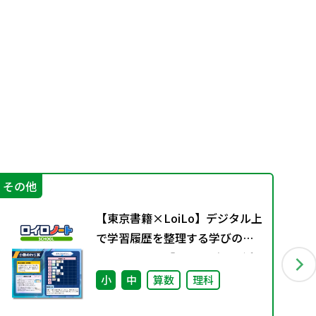
その他
指
【東京書籍×LoiLo】デジタル上
で学習履歴を整理する学びのポ
ートフォリオ「ロイログ」で活
用できる教科書準拠コンテンツ
小
中
算数
理科
の配信を開始しました