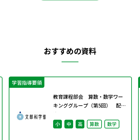
おすすめの資料
学習指導要領
教育課程部会 算数・数学ワー
キンググループ（第5回） 配付
資
小
中
高
算数
数学