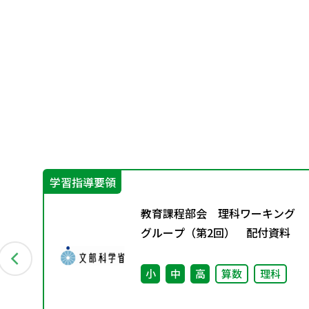
学習指導要領
ひ
教育課程部会 理科ワーキング
グループ（第2回） 配付資料
小
中
高
算数
理科