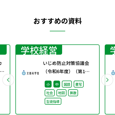
おすすめの資料
学校経営
カ
いじめ防止対策協議会
ン
（令和6年度）（第1
回） 議事要旨
小
中
国語
書写
社会
地図
算数
生徒指導