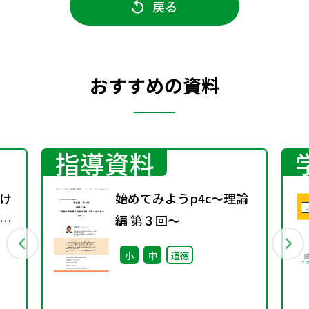
戻る
おすすめの資料
指導資料
け
始めてみようp4c～理論
教
編 第３回～
題
小
中
道徳