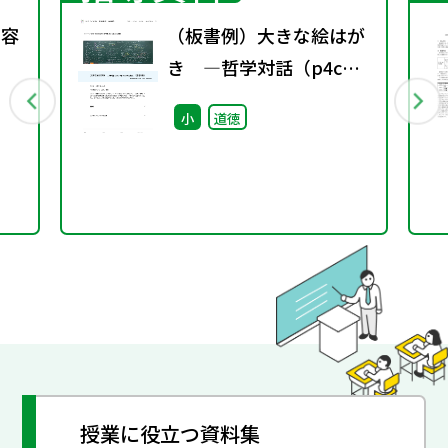
内容
（板書例）大きな絵はが
き ―哲学対話（p4c）
を取り入れた実践例―
小
道徳
（小学4年）
授業に役立つ資料集