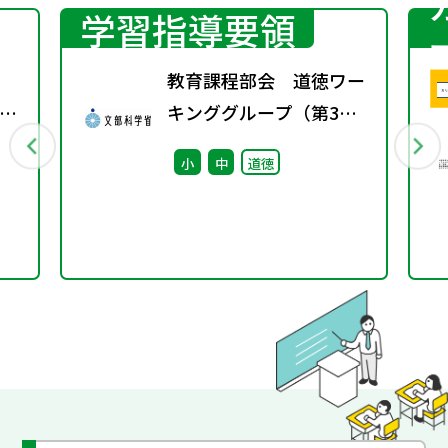
学習指導要領
教育課程部会 道徳ワー
て
キンググループ（第3
回） 配付資料
小
中
道徳