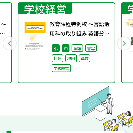
学校経営
 ～
教育課程特例校 ～言語活
の
用科の取り組み 英語分野
編～
小
中
国語
書写
社会
地図
算数
学級経営