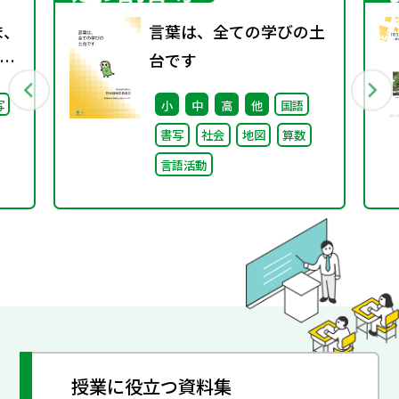
ま、
言葉は、全ての学びの土
台です
継
写
小
中
高
他
国語
た
書写
社会
地図
算数
言語活動
授業に役立つ資料集