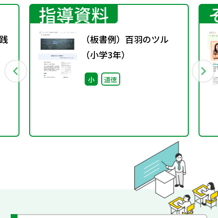
指導資料
実践
（板書例）百羽のツル
（小学3年）
小
道徳