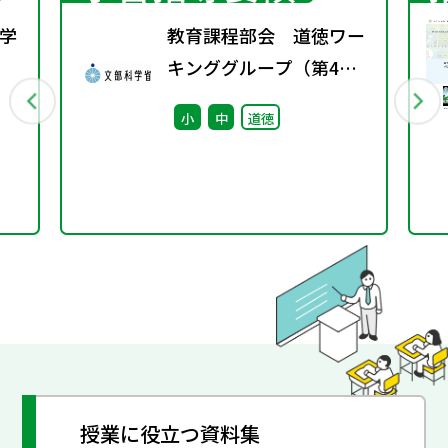
学
教育課程部会 道徳ワー
キンググループ（第4
行
回） 配付資料
小
中
道徳
授業に役立つ資料集