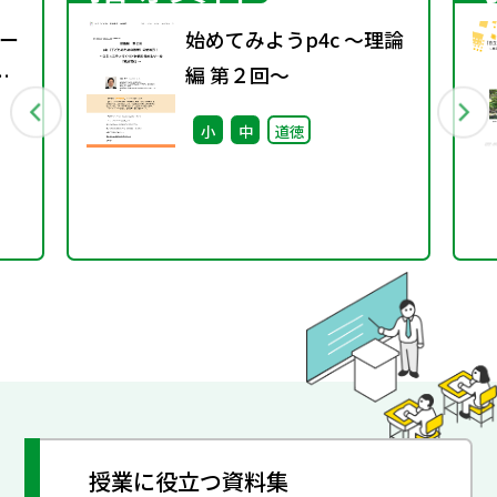
ー
始めてみようp4c ～理論
編 第２回～
小
中
道徳
授業に役立つ資料集