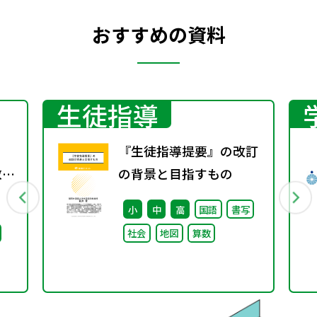
おすすめの資料
生徒指導
『生徒指導提要』の改訂
教師
の背景と目指すもの
備
小
中
高
国語
書写
策に
社会
地図
算数