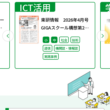
ICT活用
ー
東研情報 2026年4月号
GIGAスクール構想第2期
を迎えて ③
小
中
社会
技術
道徳
機関誌・情報誌
実践事例