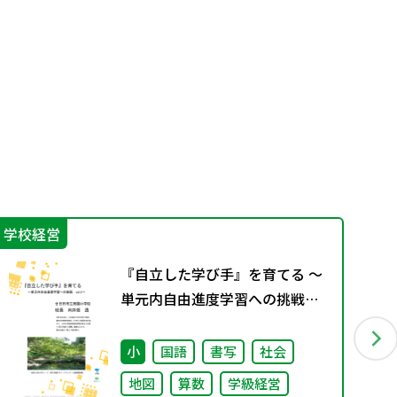
学校経営
学
『自立した学び手』を育てる ～
単元内自由進度学習への挑戦
vol.3～
小
国語
書写
社会
地図
算数
学級経営