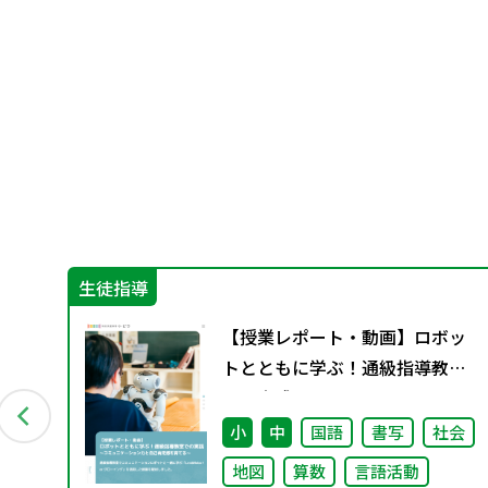
生徒指導
分
【授業レポート・動画】ロボッ
トとともに学ぶ！通級指導教室
での実践～コミュニケーション
力と自己肯定感を育てる～
小
中
国語
書写
社会
地図
算数
言語活動