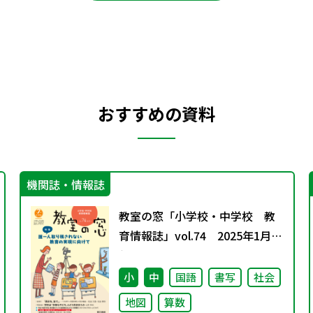
おすすめの資料
機関誌・情報誌
教室の窓「小学校・中学校 教
育情報誌」vol.74 2025年1月発
行
小
中
国語
書写
社会
地図
算数