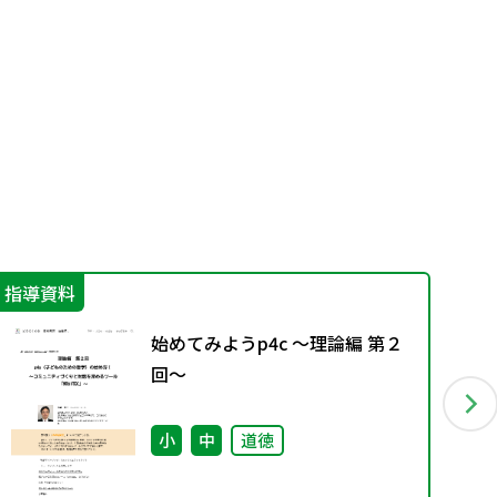
指導資料
指
始めてみようp4c ～理論編 第２
回～
小
中
道徳