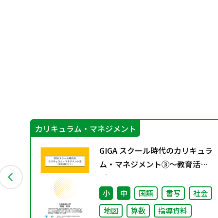
カリキュラム・マネジメント
③
GIGA スクール時代のカリキュラ
指導
ム・マネジメント③〜教育活動
づくり～
小
中
国語
書写
社会
地図
算数
指導資料