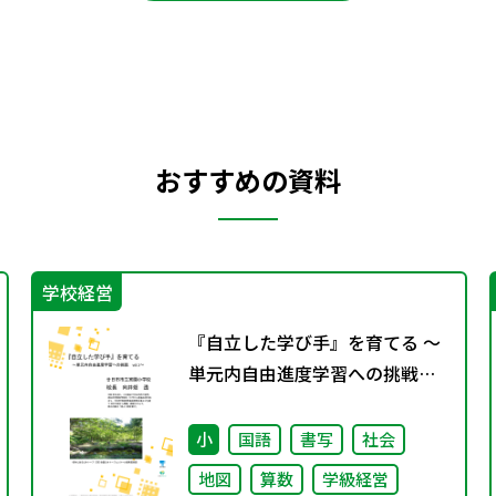
おすすめの資料
学校経営
『自立した学び手』を育てる ～
単元内自由進度学習への挑戦
vol.1～
小
国語
書写
社会
地図
算数
学級経営