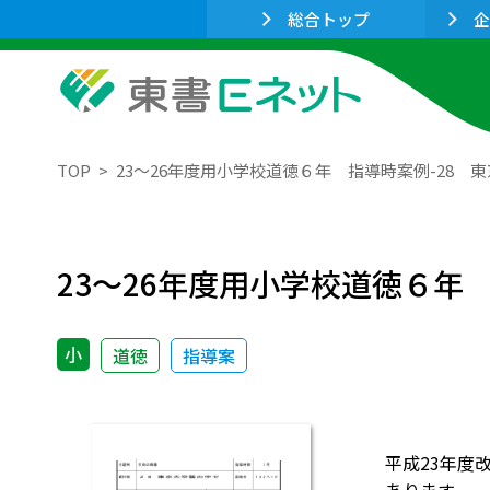
総合トップ
企
TOP
23～26年度用小学校道徳６年 指導時案例-28 
23～26年度用小学校道徳６年
小
道徳
指導案
平成23年度