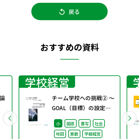
戻る
おすすめの資料
学校経営
理論
チーム学校への挑戦② ～
GOAL（目標）の設定と
共有 スタンダードの徹底
小
国語
書写
社会
～
地図
算数
学級経営