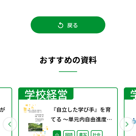
戻る
おすすめの資料
学校経営
が
『自立した学び手』を育
てる ～単元内自由進度学
習への挑戦 vol.2～
小
国語
書写
社会