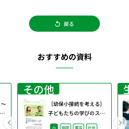
戻る
おすすめの資料
その他
 ～
［幼保小接続を考える］
の
子どもたちの学びのスト
ーリーを紡ぐスタートカ
小
国語
書写
社会