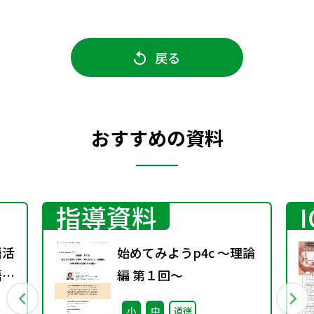
戻る
おすすめの資料
指導資料
語活
始めてみようp4c ～理論
語分
編 第１回～
小
中
道徳