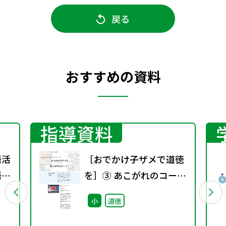
戻る
おすすめの資料
指導資料
語活
［おでかけ子ザメで道徳
語分
を］③ あこがれのコーヒ
ー ~教材+指導案~
小
道徳