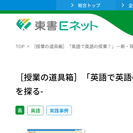
総合トップ
企
TOP
［授業の道具箱］「英語で英語の授業？」－新・現
［授業の道具箱］「英語で英語
を探る-
高
英語
実践事例