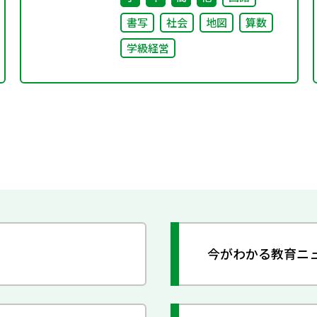
書写
社会
地図
算数
学級経営
今がわかる教育ニ