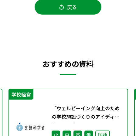
戻る
おすすめの資料
学校経営
「ウェルビーイング向上のため
の学校施設づくりのアイディア
集」の公表について
小
中
高
他
国語