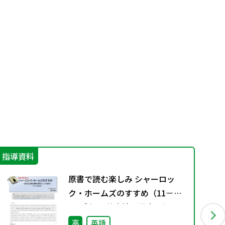
指導資料
学
原書で読む楽しみ シャーロッ
ク・ホームズのすすめ（11－
136③）―英文法と構文理解の教
材としての活用―
高
英語