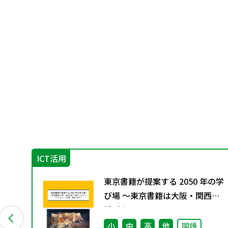
ICT活用
6年
東京書籍が提案する 2050 年の学
び場 ～東京書籍は大阪・関西万
博「大阪ヘルスケア パビリオ
ン」に出展・協賛します～
小
中
高
他
国語