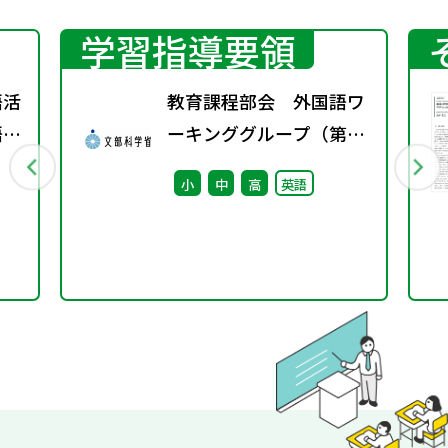
学習指導要領
語活
教育課程部会 外国語ワ
語分
ーキンググループ（第9
回） 配付資料
小
中
高
英語