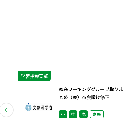
学習指導要領
教
家庭ワーキンググループ取りま
4月発
とめ（案）※会議後修正
会
小
中
高
家庭