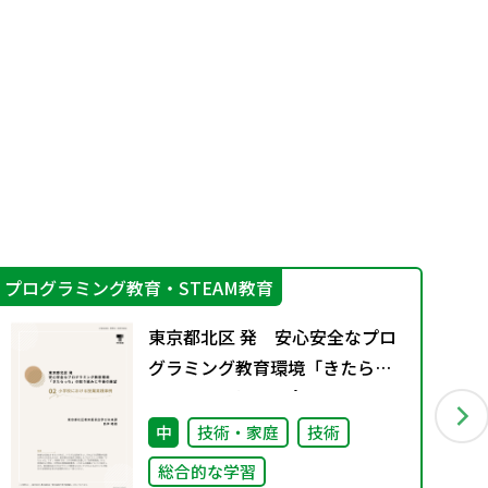
プログラミング教育・STEAM教育
学
東京都北区 発 安心安全なプロ
グラミング教育環境「きたらっ
ち」の取り組みと今後の展
望 02 小学校における授業
中
技術・家庭
技術
実践事例
総合的な学習