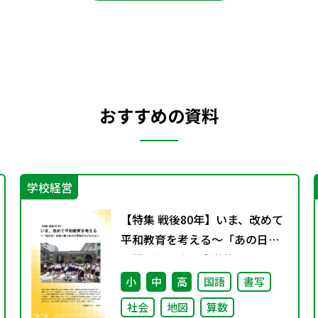
おすすめの資料
学校経営
【特集 戦後80年】いま、改めて
平和教育を考える〜「あの日」
を語り継ぐ本川小学校の子ども
たち〜
小
中
高
国語
書写
社会
地図
算数