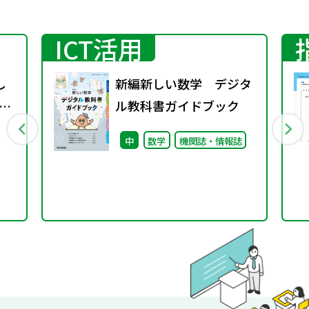
ICT活用
し
新編新しい数学 デジタ
げ
ル教科書ガイドブック
中
数学
機関誌・情報誌