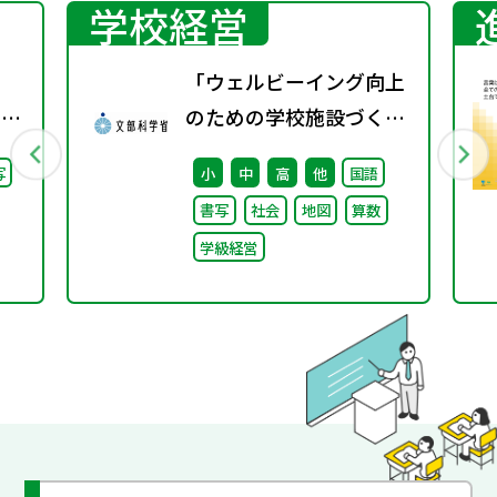
学校経営
「ウェルビーイング向上
回）
のための学校施設づくり
のアイディア集」の公表
写
小
中
高
他
国語
について
書写
社会
地図
算数
学級経営