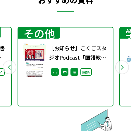
その他
書
［お知らせ］こくごスタ
春
ジオPodcast「国語教科
書を聴きなおす」配信中
イ
小
中
高
国語