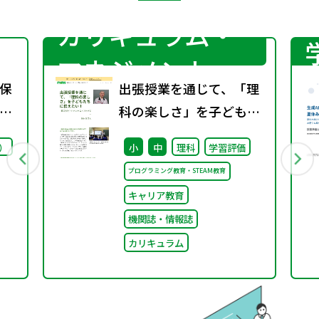
カリキュラム・
マネジメント
保
出張授業を通じて、「理
ー
科の楽しさ」を子どもた
1
ちに伝えたい！ （理科の
）
小
中
理科
学習評価
ミカタWeb）
プログラミング教育・STEAM教育
キャリア教育
機関誌・情報誌
カリキュラム