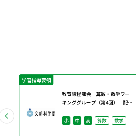
学習指導要領
教育課程部会 算数・数学ワー
保護
キンググループ（第4回） 配付
や
資料
小
中
高
算数
数学