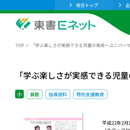
総合トップ
企
TOP
「学ぶ楽しさが実感できる児童の育成～ユニバー
「学ぶ楽しさが実感できる児童
小
算数
指導資料
特別支援教育
平成22年2