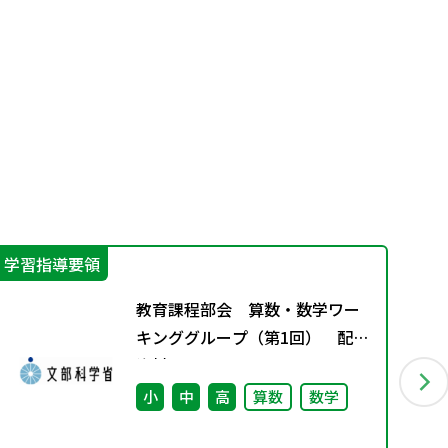
学習指導要領
学
教育課程部会 算数・数学ワー
キンググループ（第1回） 配付
資料
小
中
高
算数
数学