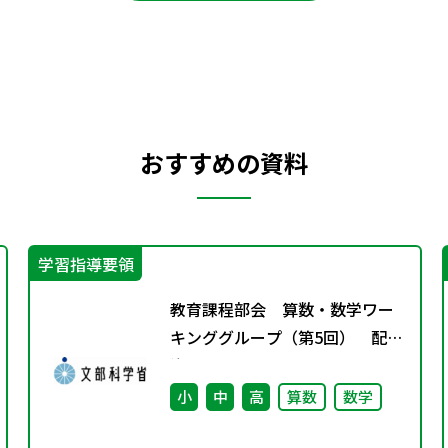
おすすめの資料
学習指導要領
教育課程部会 算数・数学ワー
キンググループ（第5回） 配付
資
小
中
高
算数
数学