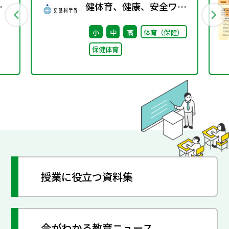
）
健体育、健康、安全ワー
文
キンググループ（第11
小
中
高
体育（保健）
回） 配付資料
保健体育
授業に役立つ資料集
今がわかる教育ニュース