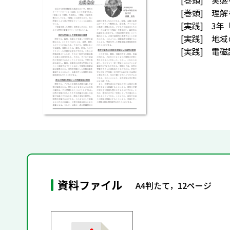
[巻頭] 実
[巻頭] 理
[実践] 3
[実践] 地
[実践] 電
資料ファイル
A4判たて，12ページ