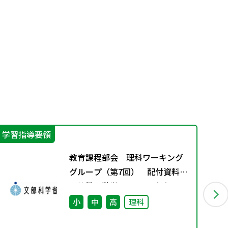
学習指導要領
学
教育課程部会 理科ワーキング
グループ（第7回） 配付資料
※算数・数学ワーキンググルー
プ（第8回）と合同開催
小
中
高
理科