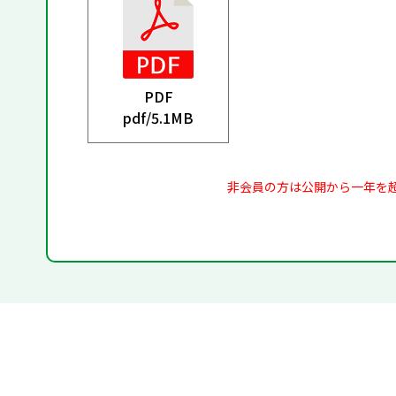
PDF
pdf/
5.1MB
非会員の方は公開から一年を