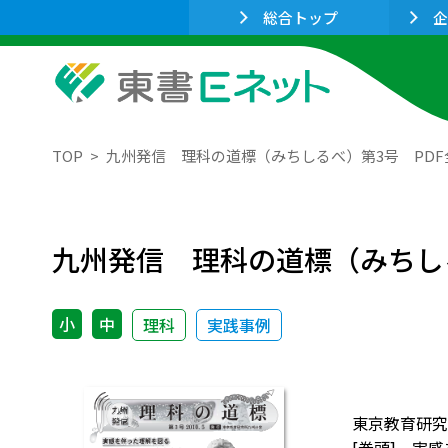
総合トップ
企
TOP
九州発信 理科の道標（みちしるべ）第3号 PDF
九州発信 理科の道標（みちし
小
中
理科
実践事例
東京教育研究