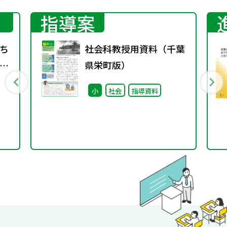
指導案
ち
社会科教授用資料（千葉
教
県栄町版）
ち
小
社会
指導資料
別