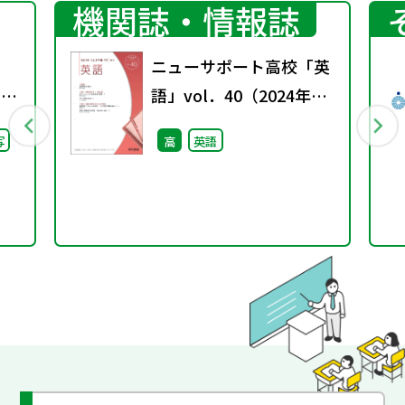
機関誌・情報誌
ニューサポート高校「英
回）
語」vol．40（2024年秋
号）
写
高
英語