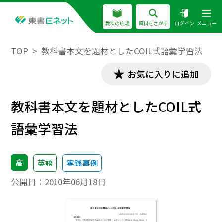
教科の広場
資料をさがす
ログイン
メニュー
TOP
教科書本文を題材としたCOIL式語彙学習法
お気に入りに追加
教科書本文を題材としたCOIL式
語彙学習法
高
英語
実践事例
公開日：
2010年06月18日