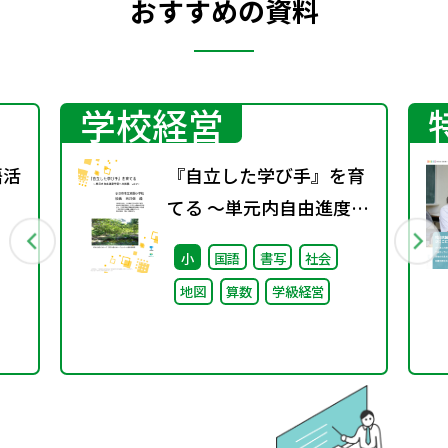
おすすめの資料
学校経営
語活
『自立した学び手』を育
てる ～単元内自由進度学
習への挑戦 vol.1～
小
国語
書写
社会
地図
算数
学級経営