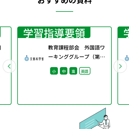
学習指導要領
月
教育課程部会 外国語ワ
ーキンググループ（第12
回） 配付資料
小
中
高
英語