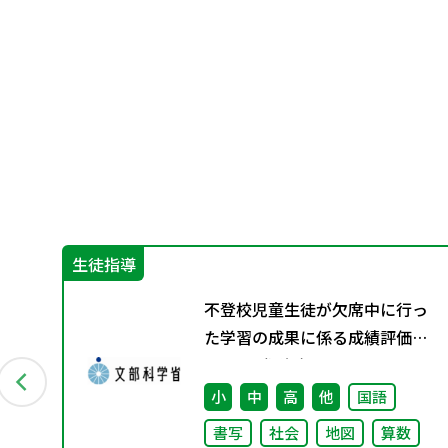
生徒指導
グ
不登校児童生徒が欠席中に行っ
た学習の成果に係る成績評価に
ついて（通知）
小
中
高
他
国語
書写
社会
地図
算数