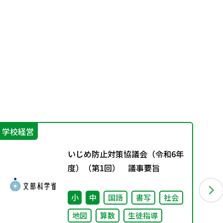
学校経営
学
いじめ防止対策協議会（令和6年
度）（第1回） 議事要旨
小
中
国語
書写
社会
地図
算数
生徒指導