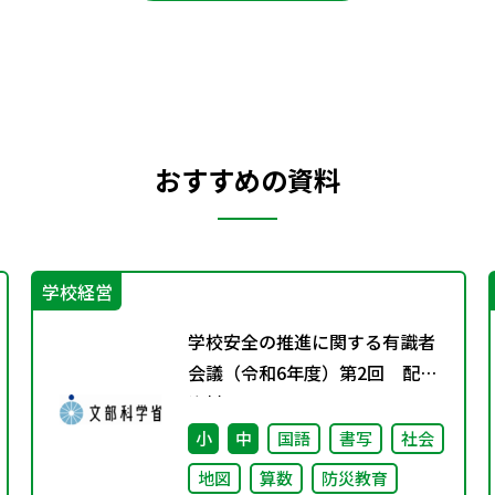
おすすめの資料
学校経営
学校安全の推進に関する有識者
会議（令和6年度）第2回 配付
資料
小
中
国語
書写
社会
地図
算数
防災教育