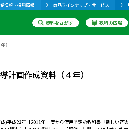
業情報・採用情報
商品ラインナップ・サービス
資料をさがす
教科の広場
４年）
指導計画作成資料（４年）
6月作成)平成23年［2011年］度から使用予定の教科書「新し