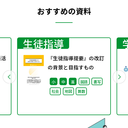
おすすめの資料
生徒指導
語活
『生徒指導提要』の改訂
の背景と目指すもの
小
中
高
国語
書写
社会
地図
算数