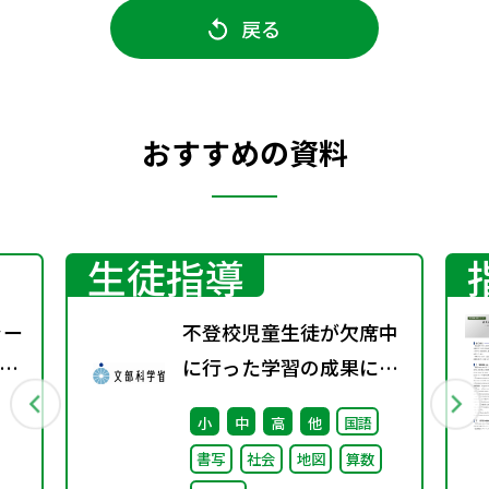
戻る
おすすめの資料
生徒指導
ャー
不登校児童生徒が欠席中
す
に行った学習の成果に係
文
る成績評価について（通
小
中
高
他
国語
し
知）
書写
社会
地図
算数