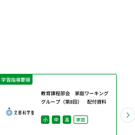
学習指導要領
不
教育課程部会 家庭ワーキング
グループ（第8回） 配付資料
小
中
高
家庭