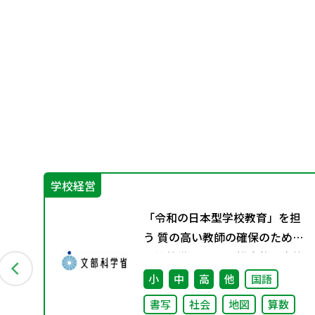
学校経営
「令和の日本型学校教育」を担
う 質の高い教師の確保のための
環境整備に関する 総合的な方策
について （答申）
小
中
高
他
国語
書写
社会
地図
算数