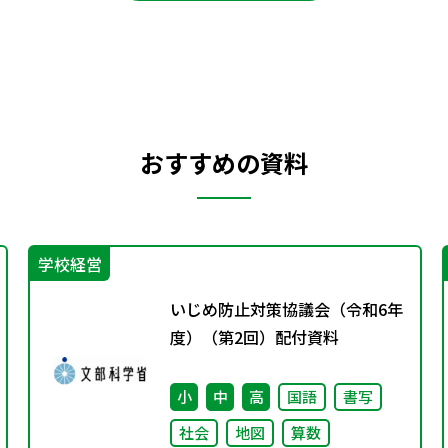
おすすめの資料
学校経営
いじめ防止対策協議会（令和6年
度）（第2回）配付資料
小
中
高
国語
書写
社会
地図
算数