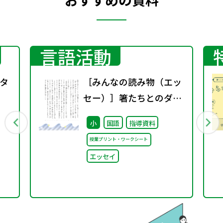
言語活動
タ
［みんなの読み物（エッ
セー）］箸たちとのダン
ス
小
国語
指導資料
授業プリント・ワークシート
エッセイ