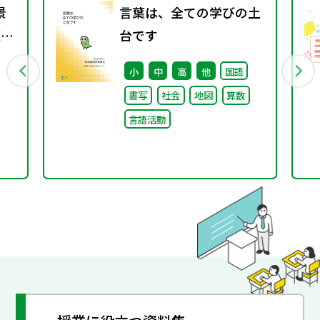
景
言葉は、全ての学びの土
題
台です
小
中
高
他
国語
書写
社会
地図
算数
言語活動