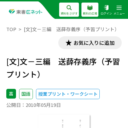
資料をさがす
教科の広場
ログイン
メニュー
TOP
[文]文－三編 送薛存義序（予習プリント）
お気に入りに追加
[文]文－三編 送薛存義序（予習
プリント）
高
国語
授業プリント・ワークシート
公開日：
2010年05月19日