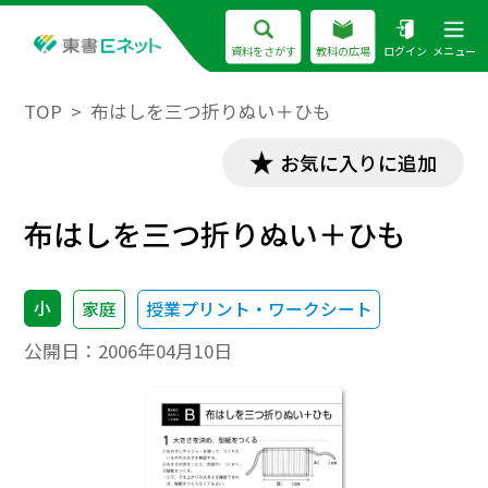
資料をさがす
教科の広場
ログイン
メニュー
TOP
布はしを三つ折りぬい＋ひも
お気に入りに追加
布はしを三つ折りぬい＋ひも
小
家庭
授業プリント・ワークシート
公開日：
2006年04月10日