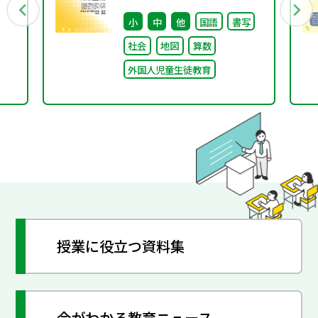
行
① ～「やさしい日本語」
小
中
他
国語
書写
とは～
社会
地図
算数
外国人児童生徒教育
授業に役立つ資料集
今がわかる教育ニュース