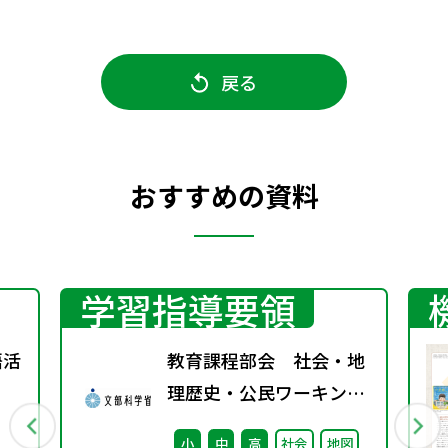
戻る
おすすめの資料
学習指導要領
語活
教育課程部会 社会・地
理歴史・公民ワーキング
（第2回） 配付資料
小
中
高
社会
地図