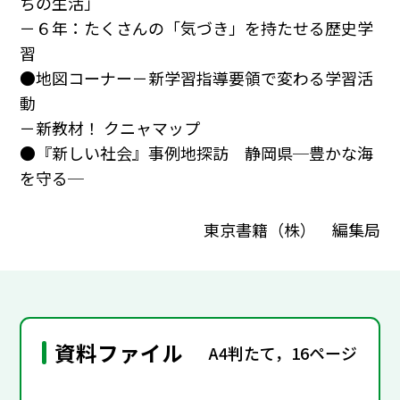
ちの生活」
－６年：たくさんの「気づき」を持たせる歴史学
習
●地図コーナー－新学習指導要領で変わる学習活
動
－新教材！ クニャマップ
●『新しい社会』事例地探訪 静岡県─豊かな海
を守る─
東京書籍（株） 編集局
資料ファイル
A4判たて，16ページ