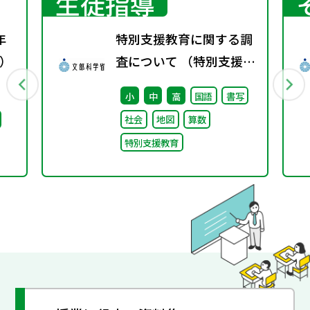
生徒指導
年
特別支援教育に関する調
）
査について （特別支援教
育体制整備状況調査、通
小
中
高
国語
書写
級による指導実施状況調
社会
地図
算数
査）
特別支援教育