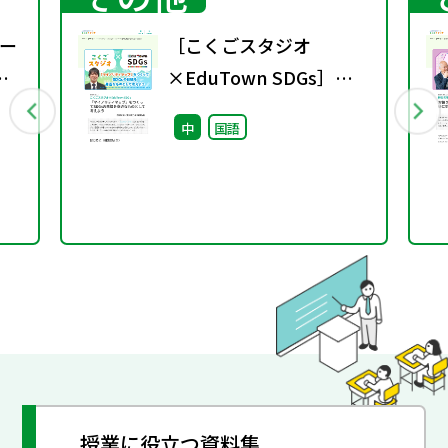
ー
［こくごスタジオ
×EduTown SDGs］
「マイノリティマップ」
中
国語
をつくってSDGsの目標
を身近なものとして考え
よう
授業に役立つ資料集