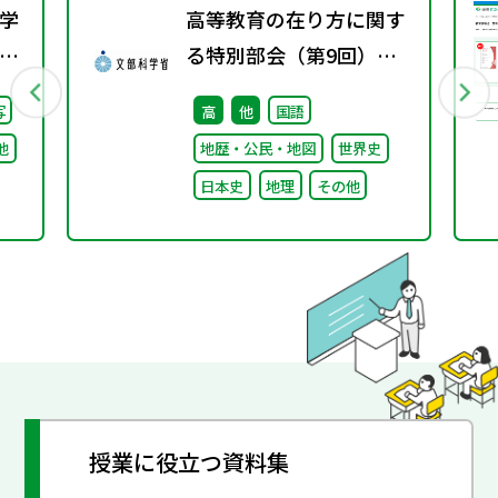
学
高等教育の在り方に関す
校
る特別部会（第9回）配
）
付資料
写
高
他
国語
る
他
地歴・公民・地図
世界史
け
日本史
地理
その他
論
授業に役立つ資料集