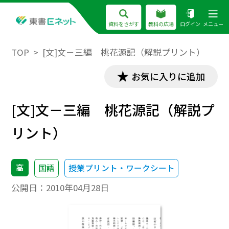
資料をさがす
教科の広場
ログイン
メニュー
TOP
[文]文－三編 桃花源記（解説プリント）
お気に入りに追加
[文]文－三編 桃花源記（解説プ
リント）
高
国語
授業プリント・ワークシート
公開日：
2010年04月28日