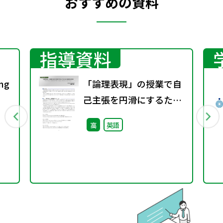
おすすめの資料
指導資料
ng
「論理表現」の授業で自
己主張を円滑にするため
の
の接続詞の指導 ― 対照
高
英語
を表すwhile、3用法を持
in
つif、注意のいる
unless、理由を表すas /
since / because ―