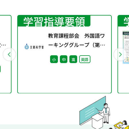
学習指導要領
教育課程部会 外国語ワ
教師
ーキンググループ（第12
備
回） 配付資料
小
中
高
英語
策に