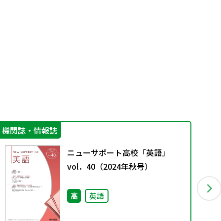
機関誌・情報誌
学
ニューサポート高校「英語」
vol．40（2024年秋号）
高
英語