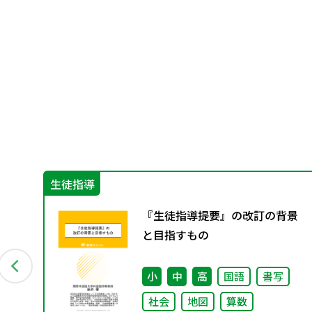
生徒指導
『生徒指導提要』の改訂の背景
と目指すもの
小
中
高
国語
書写
社会
地図
算数