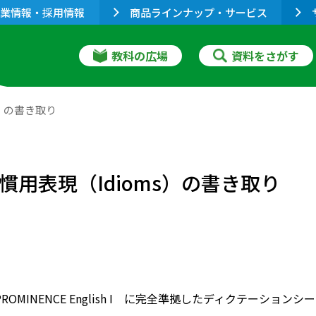
業情報・採用情報
商品ラインナップ・サービス
教科の広場
資料をさがす
oms）の書き取り
ights! 慣用表現（Idioms）の書き取り
 PROMINENCE English I に完全準拠したディクテーション