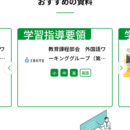
おすすめの資料
学習指導要領
ワ
教育課程部会 外国語ワ
6
ーキンググループ（第10
回） 配付資料
小
中
高
英語